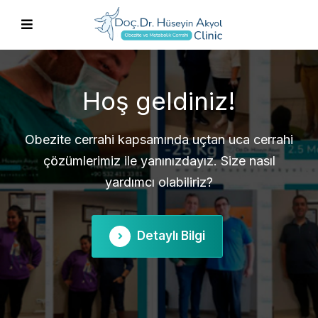
Obezite ve Metabolik
Cerrahi
Tüp mide, gastrik bypass, revizyon cerrahisi ve
daha fazlası hakkında bilgi için iletişime geçin.
Detaylı Bilgi