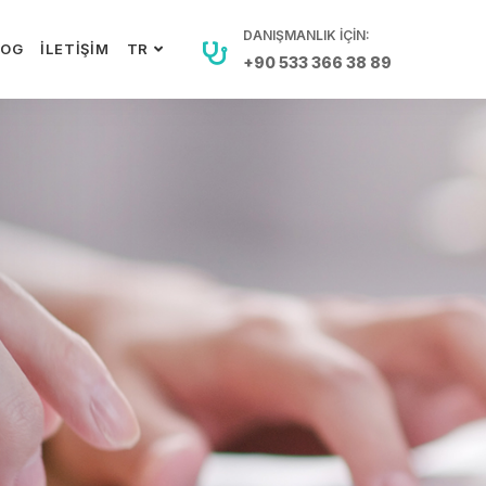
DANIŞMANLIK IÇIN:
LOG
İLETIŞIM
TR
+90 533 366 38 89