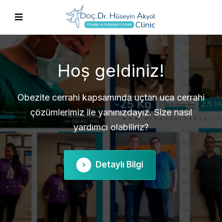
Obezite ve Metabolik
Cerrahi
Tüp mide, gastrik bypass, revizyon cerrahisi ve
daha fazlası hakkında bilgi için iletişime geçin.
Detaylı Bilgi