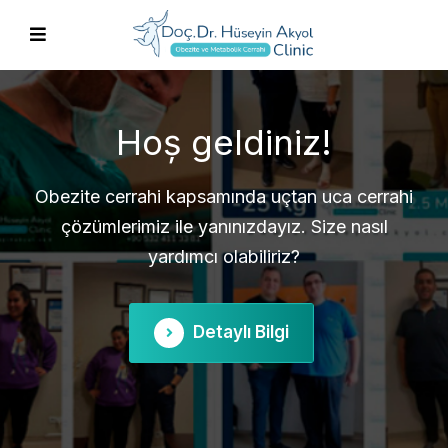
Obezite ve Metabolik
Cerrahi
Tüp mide, gastrik bypass, revizyon cerrahisi ve
daha fazlası hakkında bilgi için iletişime geçin.
Detaylı Bilgi