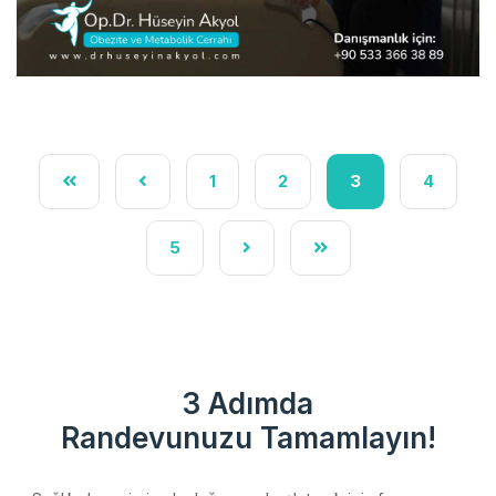
1
2
3
4
5
3 Adımda
Randevunuzu Tamamlayın!